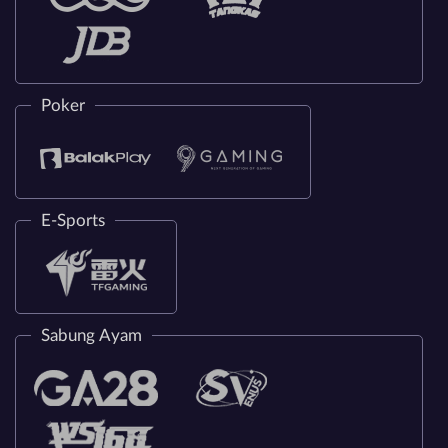
Poker
E-Sports
Sabung Ayam