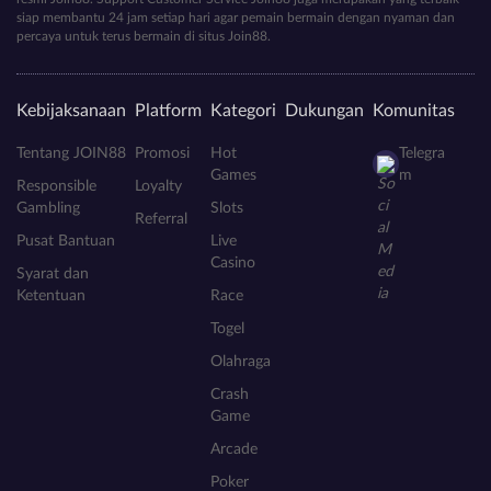
siap membantu 24 jam setiap hari agar pemain bermain dengan nyaman dan
percaya untuk terus bermain di situs Join88.
Kebijaksanaan
Platform
Kategori
Dukungan
Komunitas
Tentang JOIN88
Promosi
Hot
Telegra
Games
m
Responsible
Loyalty
Gambling
Slots
Referral
Pusat Bantuan
Live
Casino
Syarat dan
Ketentuan
Race
Togel
Olahraga
Crash
Game
Arcade
Poker