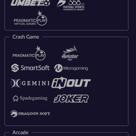
Crash Game
Arcade