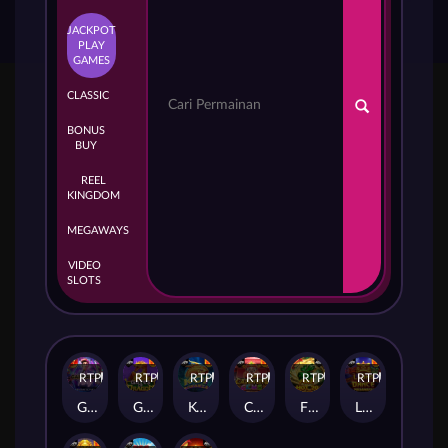
JACKPOT
PLAY
GAMES
CLASSIC
BONUS
BUY
REEL
KINGDOM
MEGAWAYS
VIDEO
SLOTS
RTP
95%
RTP
87%
RTP
81%
RTP
94%
RTP
79%
RTP
88%
Gameshow Party Jackpot Play
Gates of Dragon Jackpot Play
Koi Bonanza Jackpot Play
Caishen's Gems Jackpot Play
Fire Hot 20 Jackpot Play
Lions Dance Megaways Jackpot Play