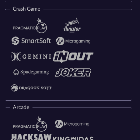
Crash Game
Arcade