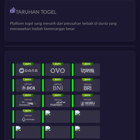
TARUHAN TOGEL
Platform togel yang menarik dari perusahan terbaik di dunia yang
menawarkan hadiah kemenangan besar