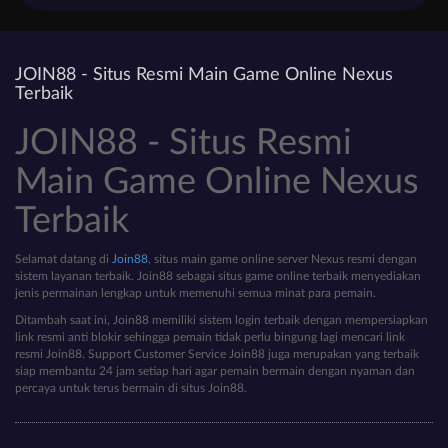
JOIN88 - Situs Resmi Main Game Online Nexus
Terbaik
JOIN88 - Situs Resmi
Main Game Online Nexus
Terbaik
Selamat datang di
Join88
, situs main game online server Nexus resmi dengan
sistem layanan terbaik. Join88 sebagai situs game online terbaik menyediakan
jenis permainan lengkap untuk memenuhi semua minat para pemain.
Ditambah saat ini, Join88 memiliki sistem login terbaik dengan mempersiapkan
link resmi anti blokir sehingga pemain tidak perlu bingung lagi mencari link
resmi Join88. Support Customer Service Join88 juga merupakan yang terbaik
siap membantu 24 jam setiap hari agar pemain bermain dengan nyaman dan
percaya untuk terus bermain di situs Join88.