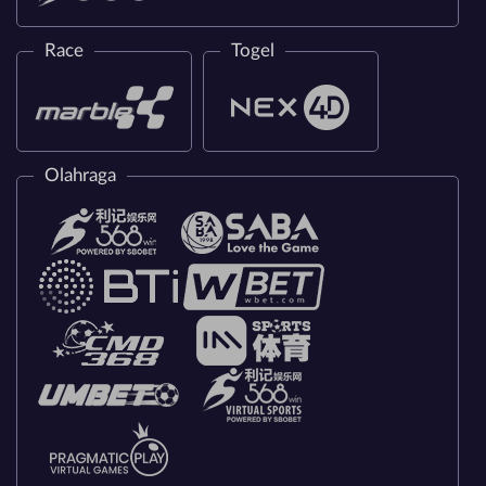
Race
Togel
Olahraga