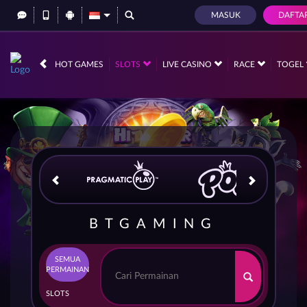
MASUK
DAFTA
IDR
12,692,879,
HOT GAMES
SLOTS
LIVE CASINO
RACE
TOGEL
BTGAMING
SEMUA
PERMAINAN
SLOTS