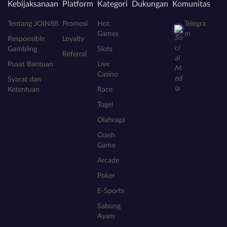
Kebijaksanaan
Platform
Kategori
Dukungan
Komunitas
Tentang JOIN88
Promosi
Hot
Telegra
Games
m
Responsible
Loyalty
Gambling
Slots
Referral
Pusat Bantuan
Live
Casino
Syarat dan
Ketentuan
Race
Togel
Olahraga
Crash
Game
Arcade
Poker
E-Sports
Sabung
Ayam