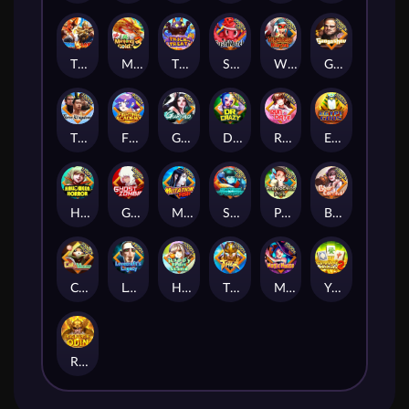
Thor vs Loki
Mahjong Gold 3
TRICK OR TREAT
Sushi Match
Wilderness Hunting
Gaogashou
Three Kingdoms
Fighting Academy
Gumiho
DR. Crazy
Run Date
Egypt Gods
Halloween Horror
Ghost Zombie
Mutation fish
Star Cruise
Prehistoric Park
Beer Carnival
Cat VS Mouse
Lovecraft's Legacy
Happy Fruit Stand
THOR
Magic House
Yuanbao Mahjong2
Ragnarok Odin