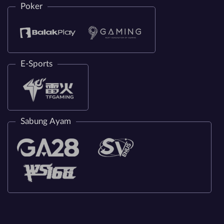
Poker
E-Sports
Sabung Ayam