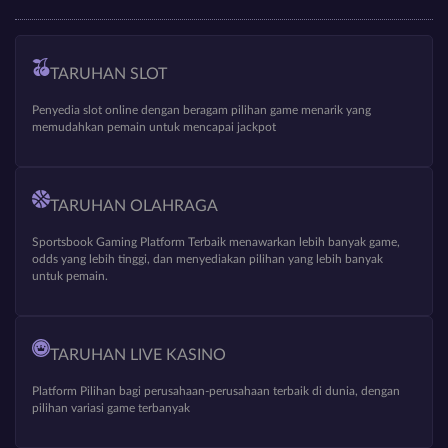
TARUHAN SLOT
Penyedia slot online dengan beragam pilihan game menarik yang
memudahkan pemain untuk mencapai jackpot
TARUHAN OLAHRAGA
Sportsbook Gaming Platform Terbaik menawarkan lebih banyak game,
odds yang lebih tinggi, dan menyediakan pilihan yang lebih banyak
untuk pemain.
TARUHAN LIVE KASINO
Platform Pilihan bagi perusahaan-perusahaan terbaik di dunia, dengan
pilihan variasi game terbanyak