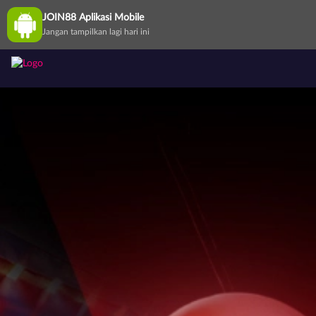
JOIN88 Aplikasi Mobile
Jangan tampilkan lagi hari ini