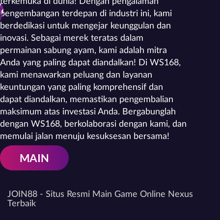
terkemuka di dunia! Dengan pengalaman
pengembangan terdepan di industri ini, kami
berdedikasi untuk mengejar keunggulan dan
inovasi. Sebagai merek teratas dalam
permainan sabung ayam, kami adalah mitra
Anda yang paling dapat diandalkan! Di WS168,
kami menawarkan peluang dan layanan
keuntungan yang paling komprehensif dan
dapat diandalkan, memastikan pengembalian
maksimum atas investasi Anda. Bergabunglah
dengan WS168, berkolaborasi dengan kami, dan
memulai jalan menuju kesuksesan bersama!
MAIN
JOIN88 - Situs Resmi Main Game Online Nexus
Terbaik