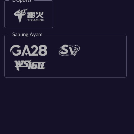
E-Sports
Sabung Ayam