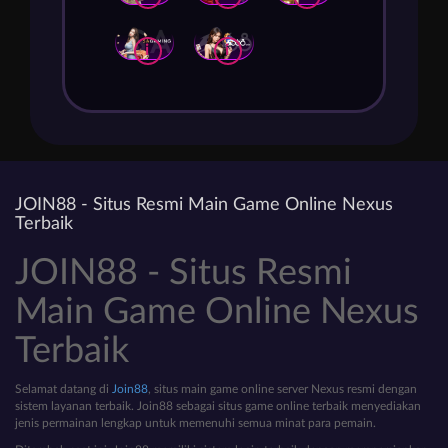
i
i
JOIN88 - Situs Resmi Main Game Online Nexus
Terbaik
JOIN88 - Situs Resmi
Main Game Online Nexus
Terbaik
Selamat datang di
Join88
, situs main game online server Nexus resmi dengan
sistem layanan terbaik. Join88 sebagai situs game online terbaik menyediakan
jenis permainan lengkap untuk memenuhi semua minat para pemain.