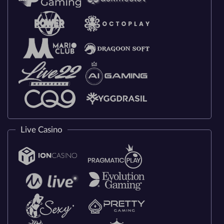
Live Casino