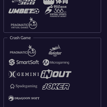
Crash Game