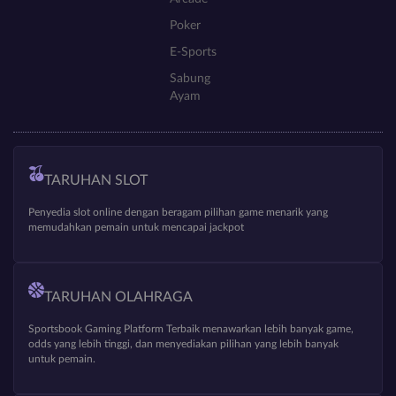
Poker
E-Sports
Sabung
Ayam
TARUHAN SLOT
Penyedia slot online dengan beragam pilihan game menarik yang
memudahkan pemain untuk mencapai jackpot
TARUHAN OLAHRAGA
Sportsbook Gaming Platform Terbaik menawarkan lebih banyak game,
odds yang lebih tinggi, dan menyediakan pilihan yang lebih banyak
untuk pemain.