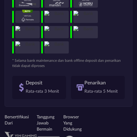
* Selama bank maintenance dan bank offline deposit dan penarikan
tidak dapat diproses
Deposit
Penarikan
Rata-rata 3 Menit
Rata-rata 5 Menit
Bersertifikasi
Tanggung
Browser
Dari
Jawab
Yang
Bermain
Didukung