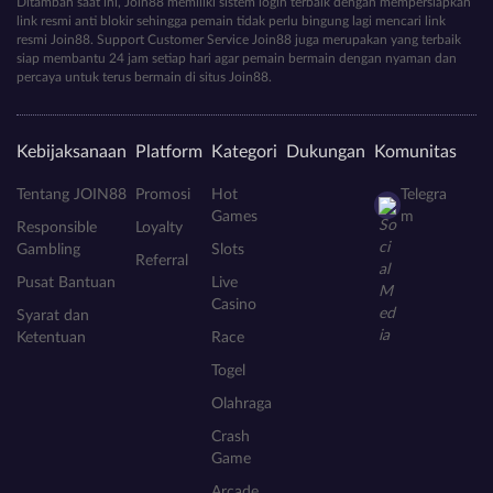
Ditambah saat ini, Join88 memiliki sistem login terbaik dengan mempersiapkan
link resmi anti blokir sehingga pemain tidak perlu bingung lagi mencari link
resmi Join88. Support Customer Service Join88 juga merupakan yang terbaik
siap membantu 24 jam setiap hari agar pemain bermain dengan nyaman dan
percaya untuk terus bermain di situs Join88.
Kebijaksanaan
Platform
Kategori
Dukungan
Komunitas
Tentang JOIN88
Promosi
Hot
Telegra
Games
m
Responsible
Loyalty
Gambling
Slots
Referral
Pusat Bantuan
Live
Casino
Syarat dan
Ketentuan
Race
Togel
Olahraga
Crash
Game
Arcade