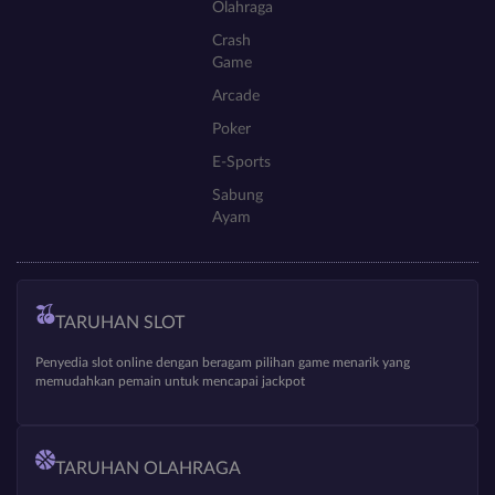
Olahraga
Crash
Game
Arcade
Poker
E-Sports
Sabung
Ayam
TARUHAN SLOT
Penyedia slot online dengan beragam pilihan game menarik yang
memudahkan pemain untuk mencapai jackpot
TARUHAN OLAHRAGA