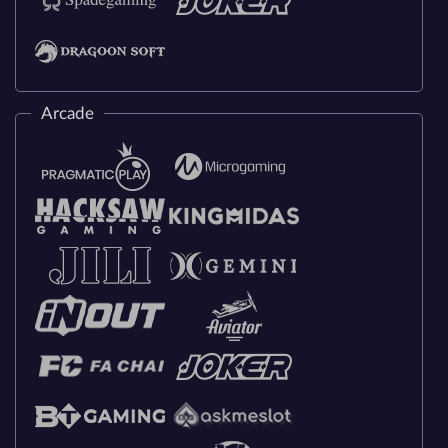
Arcade