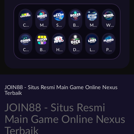
Colors
Mines
Speed Crash
Boxes
Moneyplane
Wheel
Coins
Blocks
Hi-Lo
DICE
Lines
Plinko
JOIN88 - Situs Resmi Main Game Online Nexus
Terbaik
JOIN88 - Situs Resmi
Main Game Online Nexus
Terbaik